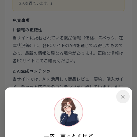
収入を得ています。」
免責事項
1. 情報の正確性
当サイトに掲載されている商品情報（価格、スペック、在
庫状況等）は、各ECサイトのAPIを通じて取得したもので
あり、最新の情報と異なる場合があります。正確な情報は
各ECサイトにてご確認ください。
2. AI生成コンテンツ
当サイトでは、AIを活用して商品レビュー要約、購入ガイ
ド、チャット応答等のコンテンツを生成しています。AI生
成コンテンツは参考情報としてご利用ください。購入の最
終判断はご自身の責任でお願いいたします。
3. リンク先について
当サイトから外部サイトへのリンクは、ユーザーの利便性
のために提供しています。リンク先のコンテンツ、サービ
一応、言っとくけど
ス、個人情報の取り扱いについて、当サイトは責任を負い