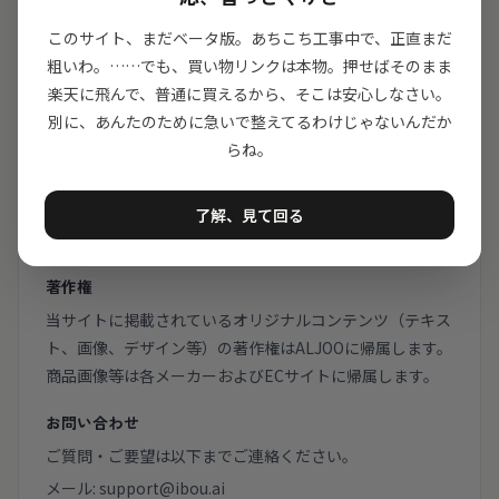
ません。
このサイト、まだベータ版。あちこち工事中で、正直まだ
4. 商品の購入について
粗いわ。……でも、買い物リンクは本物。押せばそのまま
当サイトは商品の販売を行っておりません。商品の購入、
楽天に飛んで、普通に買えるから、そこは安心しなさい。
決済、配送、返品等に関するすべての取引は、リンク先の
別に、あんたのために急いで整えてるわけじゃないんだか
ECサイト（Amazon.co.jp等）との間で行われます。
らね。
5. 損害賠償
当サイトの利用により生じた損害について、当サイトは一
了解、見て回る
切の責任を負いません。
著作権
当サイトに掲載されているオリジナルコンテンツ（テキス
ト、画像、デザイン等）の著作権はALJOOに帰属します。
商品画像等は各メーカーおよびECサイトに帰属します。
お問い合わせ
ご質問・ご要望は以下までご連絡ください。
メール:
support@ibou.ai