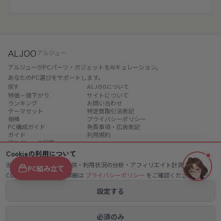
ALJOO
アルジュー
アルジューがPCパーツ・ガジェットをAIキュレーション。
あなたのPC選びをサポートします。
探す
ALJOOについて
特価・値下がり
サイトについて
ランキング
お問い合わせ
テーマセット
特定商取引法表記
相棒
プライバシーポリシー
PC構成ガイド
免責事項・広告表記
ガイド
利用規約
アルジューの記事
用語辞典
Cookieの利用について
当サイトは、サービス提供・利用状況の分析・アフィリエイト計測のために
PC組み立て
Cookieを使用します。詳細は
プライバシーポリシー
をご確認ください。
楽天アフィリエイトを利用しています。「楽天市場」「楽天」は楽天グループ株式会
社の登録商標です。表示価格・在庫・ポイントは変動する場合があります。
設定する
Amazonのアソシエイトとして、ALJOOは適格販売により収入を得ています。
Amazon、Amazon.co.jpおよびAmazon.co.jpロゴは、Amazon.com, Inc.または
その関連会社の商標です。
必須のみ