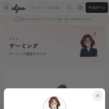
コンテンツにスキップ
aljoo
.
ログイン
PR
本ページにはアフィリエイト広告（PR）が含まれています。
ガイド
ゲーミング
ゲーミング関連のガイド