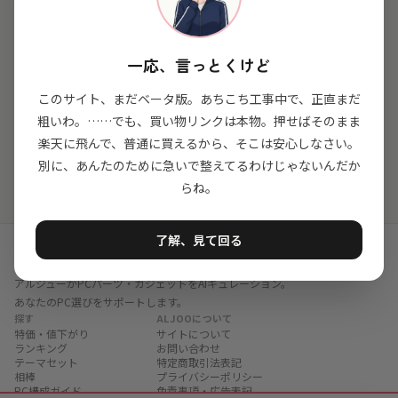
まだガイドがありません
一応、言っとくけど
"
ガイドはまだ書いてないんだけど…書く予定はあ
るから。
"
このサイト、まだベータ版。あちこち工事中で、正直まだ
粗いわ。……でも、買い物リンクは本物。押せばそのまま
ホームに戻る
楽天に飛んで、普通に買えるから、そこは安心しなさい。
別に、あんたのために急いで整えてるわけじゃないんだか
らね。
了解、見て回る
ALJOO
アルジュー
アルジューがPCパーツ・ガジェットをAIキュレーション。
あなたのPC選びをサポートします。
探す
ALJOOについて
特価・値下がり
サイトについて
ランキング
お問い合わせ
テーマセット
特定商取引法表記
相棒
プライバシーポリシー
PC構成ガイド
免責事項・広告表記